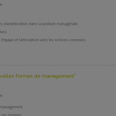
e :
axes d’amélioration dans sa posture managériale.
ives.
’équipe et l’articulation avec les services connexes.
nouvelles formes de management”
e :
du management.
 ses équipes.