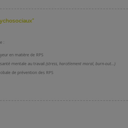
sychosociaux”
e :
loyeur en matière de RPS
a santé mentale au travail
(stress, harcèlement moral, burn-out…)
lobale de prévention des RPS