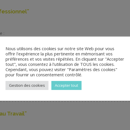
fessionnel”
e :
ssionnel.
Nous utilisons des cookies sur notre site Web pour vous
offrir l'expérience la plus pertinente en mémorisant vos
essionnels, en tant que manager.
préférences et vos visites répétées. En cliquant sur "Accepter
tout", vous consentez à l'utilisation de TOUS les cookies.
tion, le déroulement et le suivi des entretiens professionnels.
Cependant, vous pouvez visiter "Paramètres des cookies"
ts abordés lors des entretiens professionnels, pour accompagner au mie
pour fournir un consentement contrôlé.
Gestion des cookies
Accepter tout
au Travail”