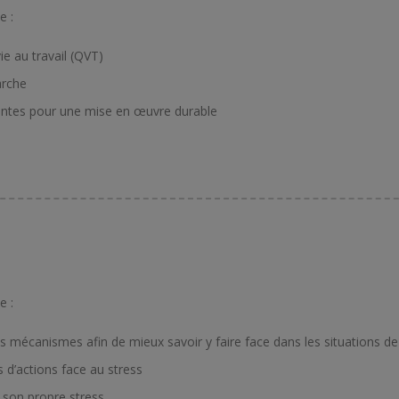
e :
ie au travail (QVT)
arche
vantes pour une mise en œuvre durable
e :
 mécanismes afin de mieux savoir y faire face dans les situations de 
 d’actions face au stress
 son propre stress