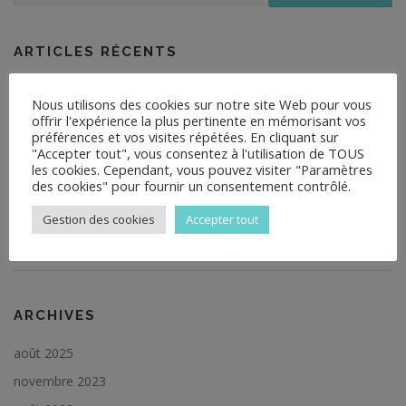
ARTICLES RÉCENTS
Congrès AIPTLF (Nice Juillet 2025)
Nous utilisons des cookies sur notre site Web pour vous
offrir l'expérience la plus pertinente en mémorisant vos
Conférence : “la place du travail dans la culture japonaise”
préférences et vos visites répétées. En cliquant sur
"Accepter tout", vous consentez à l'utilisation de TOUS
les cookies. Cependant, vous pouvez visiter "Paramètres
Congrès de l’AIPTLF (Montréal – CANADA)
des cookies" pour fournir un consentement contrôlé.
Conférence-débat : “Être une femme : quelles vies !”
Gestion des cookies
Accepter tout
Information COVID-19
ARCHIVES
août 2025
novembre 2023