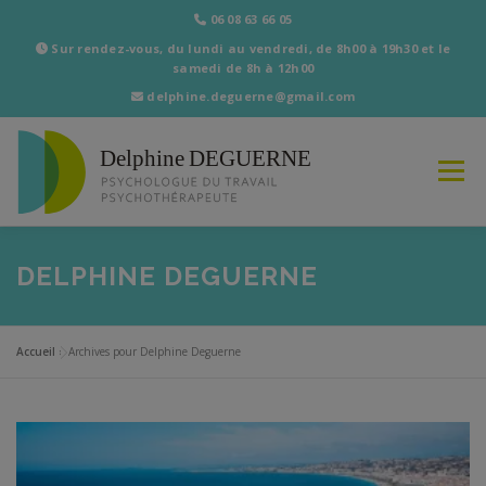
06 08 63 66 05
Sur rendez-vous, du lundi au vendredi, de 8h00 à 19h30 et le
samedi de 8h à 12h00
delphine.deguerne@gmail.com
Aller
au
contenu
Menu
DELPHINE DEGUERNE
ACCUEIL
A PROPOS
SERVICES
Accueil
»
Archives pour Delphine Deguerne
ACTUALITÉS
CONTACT