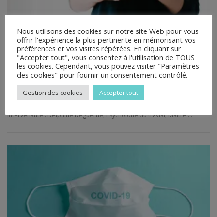
Nous utilisons des cookies sur notre site Web pour vous
offrir l'expérience la plus pertinente en mémorisant vos
ACTUALITÉS
préférences et vos visites répétées. En cliquant sur
"Accepter tout", vous consentez à l'utilisation de TOUS
Conférence-débat : “Être une femme :
les cookies. Cependant, vous pouvez visiter "Paramètres
quelles vies !”
des cookies" pour fournir un consentement contrôlé.
Gestion des cookies
Accepter tout
Le jeudi 17 mars 2022 de 18h30 à 20h Conférence-débat : “Être une
femme : quelles vies !” Famille, travail, épanouissement personnel…
Intervenante : Delphine Deguerne, Psycholoue du travial, Maître …